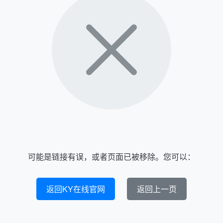
可能是链接有误，或者页面已被移除。您可以：
返回KY在线官网
返回上一页